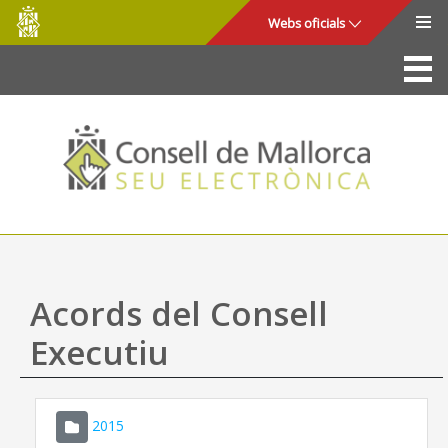
Consell
Salta al contingut principal
Webs oficials
de
Mallorca
La Seu
Consell de Mallorca
Accés i seguretat
Utilitats
Tràmits i serveis
Acords del Consell
Mapa web
Executiu
Ajuda
2015