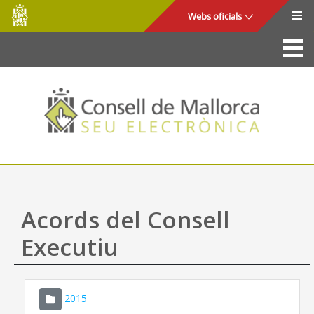
Consell
Salta al contingut principal
Webs oficials
de
Mallorca
La Seu
Consell de Mallorca
Accés i seguretat
Utilitats
Tràmits i serveis
Acords del Consell
Mapa web
Executiu
Ajuda
2015