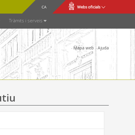
CA
ES
Webs oficials
SPARÈNCIA
Tràmits i serveis
Mapa web
Ajuda
utiu