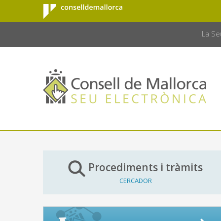
Consell de
Salta al contingut principal
CONSELL 
Mallorca
La Se
Procediments i tràmits
CERCADOR