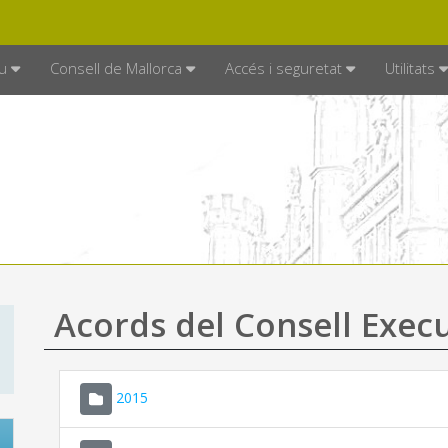
DE MALLORCA
MALLORCA.ES
TRAN
SEU ELECTRÒNICA
u
Consell de Mallorca
Accés i seguretat
Utilitats
Acords del Consell Exec
2015