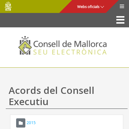
Consell
Salta al contingut principal
Webs oficials
de
Mallorca
La Seu
Consell de Mallorca
Accés i seguretat
Utilitats
Tràmits i serveis
Acords del Consell
Mapa web
Executiu
Ajuda
2015