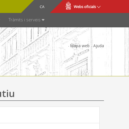
CA
ES
Webs oficials
SPARÈNCIA
Tràmits i serveis
Mapa web
Ajuda
utiu