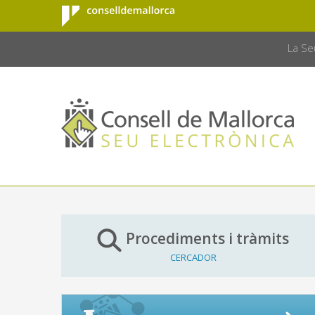
Consell de
Salta al contingut principal
CONSELL 
Mallorca
La Se
Procediments i tràmits
CERCADOR