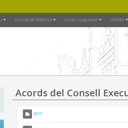
DE MALLORCA
MALLORCA.ES
TRAN
SEU ELECTRÒNICA
u
Consell de Mallorca
Accés i seguretat
Utilitats
Acords del Consell Exec
2015