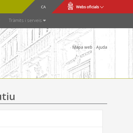
CA
ES
Webs oficials
SPARÈNCIA
Tràmits i serveis
Mapa web
Ajuda
utiu