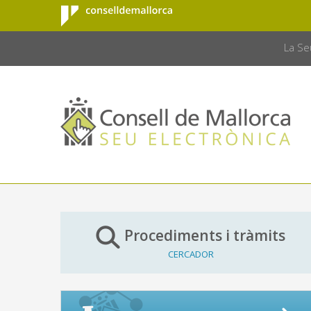
Consell de
Salta al contingut principal
CONSELL 
Mallorca
La Se
Procediments i tràmits
CERCADOR