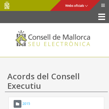
Consell
Salta al contingut principal
Webs oficials
de
Mallorca
La Seu
Consell de Mallorca
Accés i seguretat
Utilitats
Tràmits i serveis
Acords del Consell
Mapa web
Executiu
Ajuda
2015