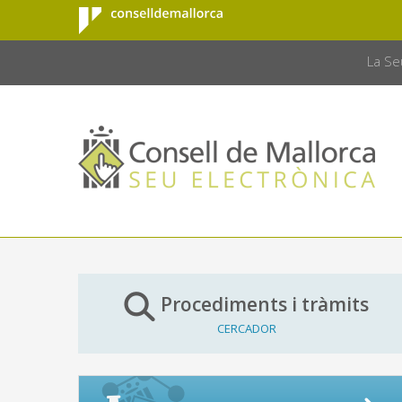
Consell de
Salta al contingut principal
CONSELL 
Mallorca
La Se
Procediments i tràmits
CERCADOR