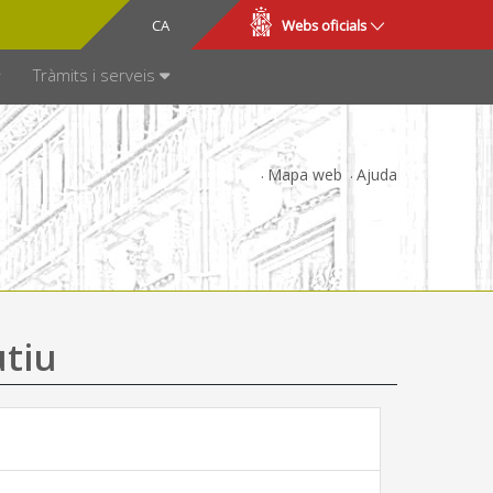
CA
ES
Webs oficials
SPARÈNCIA
Tràmits i serveis
Mapa web
Ajuda
utiu