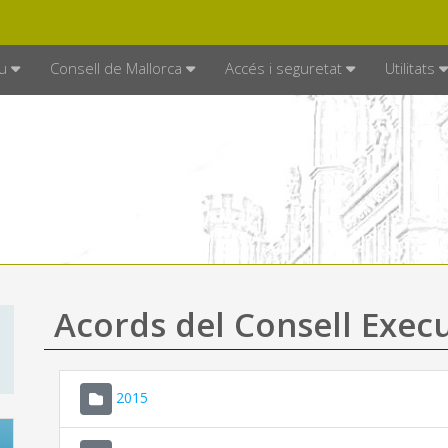
DE MALLORCA
MALLORCA.ES
TRAN
SEU ELECTRÒNICA
u
Consell de Mallorca
Accés i seguretat
Utilitats
Acords del Consell Exec
2015