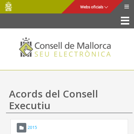
Consell
Salta al contingut principal
Webs oficials
de
Mallorca
La Seu
Consell de Mallorca
Accés i seguretat
Utilitats
Tràmits i serveis
Acords del Consell
Mapa web
Executiu
Ajuda
2015