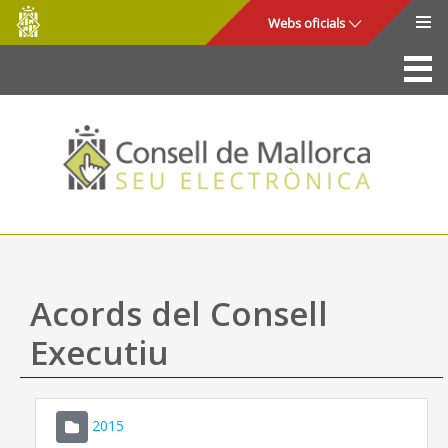
Consell
Salta al contingut principal
Webs oficials
de
Mallorca
La Seu
Consell de Mallorca
Accés i seguretat
Utilitats
Tràmits i serveis
Acords del Consell
Mapa web
Executiu
Ajuda
2015