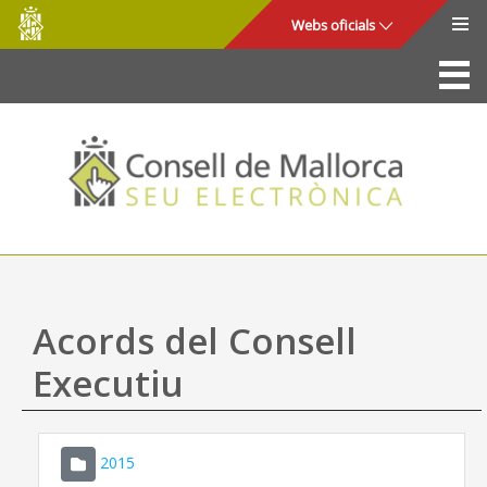
Consell
Salta al contingut principal
Webs oficials
de
Mallorca
La Seu
Consell de Mallorca
Accés i seguretat
Utilitats
Tràmits i serveis
Acords del Consell
Mapa web
Executiu
Ajuda
2015