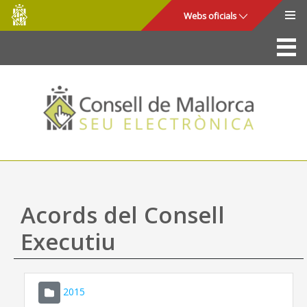
Consell
Salta al contingut principal
Webs oficials
de
Mallorca
La Seu
Consell de Mallorca
Accés i seguretat
Utilitats
Tràmits i serveis
Acords del Consell
Mapa web
Executiu
Ajuda
2015