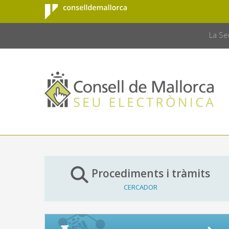
Consell de
Salta al contingut principal
CONSELL 
Mallorca
La Se
Procediments i tràmits
CERCADOR