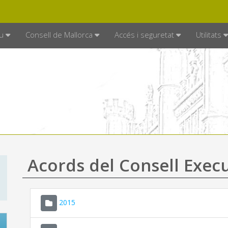
DE MALLORCA
MALLORCA.ES
TRAN
SEU ELECTRÒNICA
u
Consell de Mallorca
Accés i seguretat
Utilitats
Acords del Consell Exec
2015