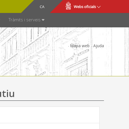
CA
ES
Webs oficials
SPARÈNCIA
Tràmits i serveis
Mapa web
Ajuda
utiu