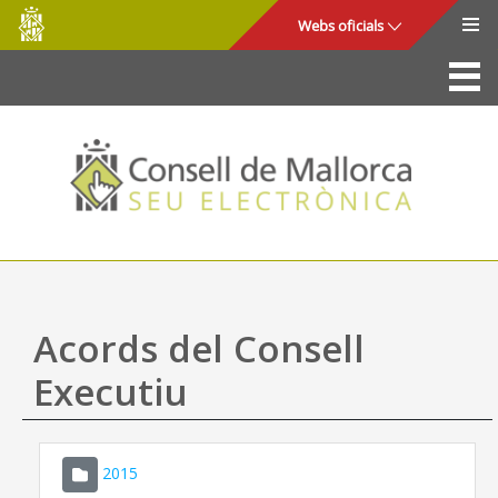
Consell
Salta al contingut principal
Webs oficials
de
Mallorca
La Seu
Consell de Mallorca
Accés i seguretat
Utilitats
Tràmits i serveis
Acords del Consell
Mapa web
Executiu
Ajuda
2015