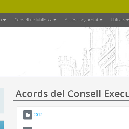
DE MALLORCA
MALLORCA.ES
TRAN
SEU ELECTRÒNICA
u
Consell de Mallorca
Accés i seguretat
Utilitats
Acords del Consell Exec
2015