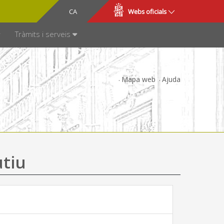
CA
ES
Webs oficials
SPARÈNCIA
Tràmits i serveis
Mapa web
Ajuda
utiu