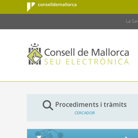
Consell de
Salta al contingut principal
CONSELL 
Mallorca
La Se
Procediments i tràmits
CERCADOR