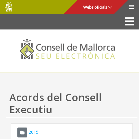
Consell
Salta al contingut principal
Webs oficials
de
Mallorca
La Seu
Consell de Mallorca
Accés i seguretat
Utilitats
Tràmits i serveis
Acords del Consell
Mapa web
Executiu
Ajuda
2015