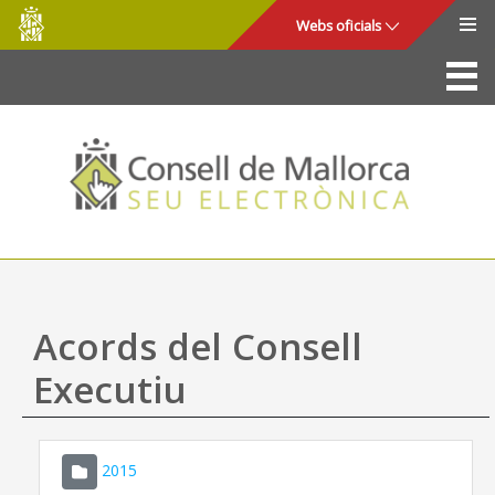
Consell
Salta al contingut principal
Webs oficials
de
Mallorca
La Seu
Consell de Mallorca
Accés i seguretat
Utilitats
Tràmits i serveis
Acords del Consell
Mapa web
Executiu
Ajuda
2015