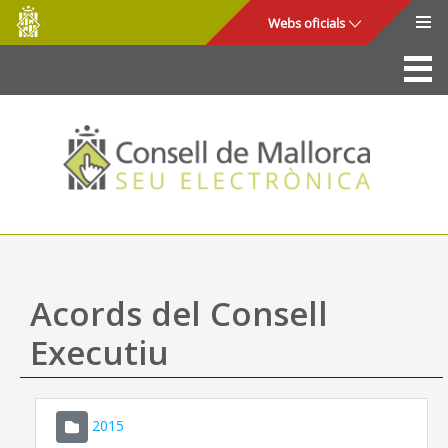
Consell
Salta al contingut principal
Webs oficials
de
Mallorca
La Seu
Consell de Mallorca
Accés i seguretat
Utilitats
Tràmits i serveis
Acords del Consell
Mapa web
Executiu
Ajuda
2015