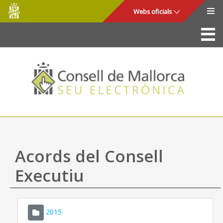
Consell
Salta al contingut principal
Webs oficials
de
Mallorca
La Seu
Consell de Mallorca
Accés i seguretat
Utilitats
Tràmits i serveis
Acords del Consell
Mapa web
Executiu
Ajuda
2015