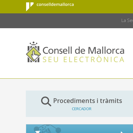
Consell de
Salta al contingut principal
CONSELL 
Mallorca
La Se
Procediments i tràmits
CERCADOR