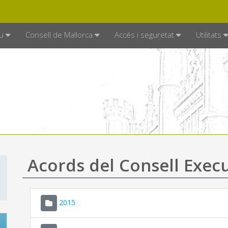
DE MALLORCA
MALLORCA.ES
TRAN
SEU ELECTRÒNICA
u
Consell de Mallorca
Accés i seguretat
Utilitats
Acords del Consell Exec
2015