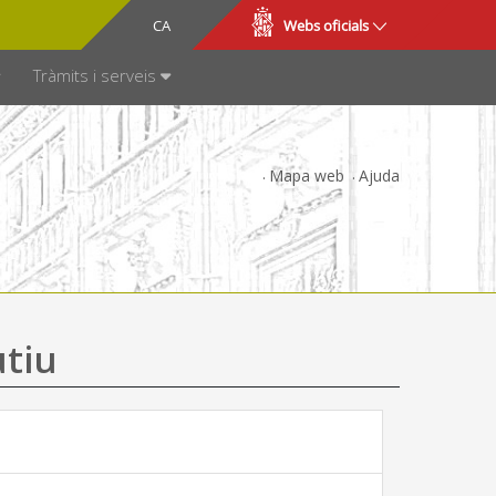
CA
ES
Webs oficials
SPARÈNCIA
Tràmits i serveis
Mapa web
Ajuda
utiu