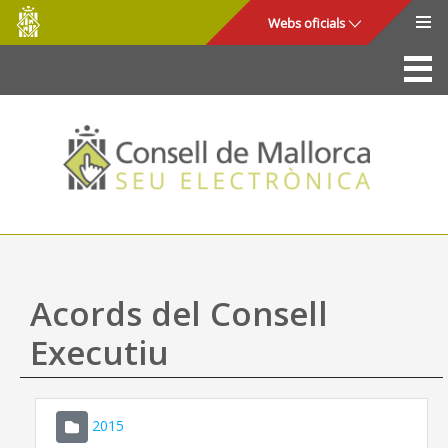
Consell
Salta al contingut principal
Webs oficials
de
Mallorca
La Seu
Consell de Mallorca
Accés i seguretat
Utilitats
Tràmits i serveis
Acords del Consell
Mapa web
Executiu
Ajuda
2015