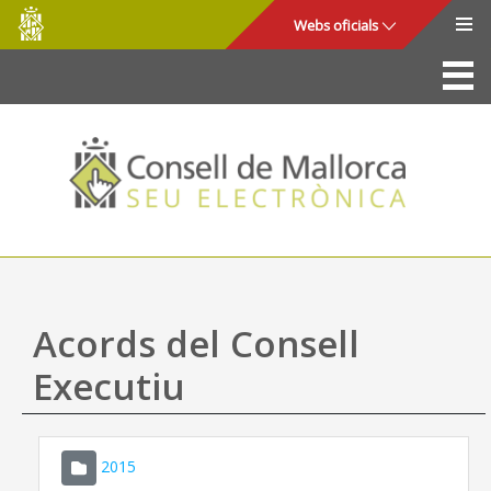
Consell
Salta al contingut principal
Webs oficials
de
Mallorca
La Seu
Consell de Mallorca
Accés i seguretat
Utilitats
Tràmits i serveis
Acords del Consell
Mapa web
Executiu
Ajuda
2015