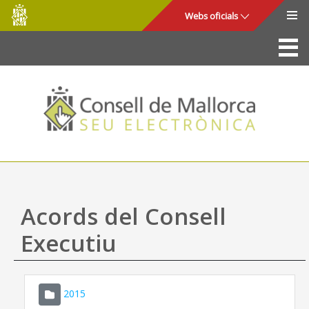
Consell
Salta al contingut principal
Webs oficials
de
Mallorca
La Seu
Consell de Mallorca
Accés i seguretat
Utilitats
Tràmits i serveis
Acords del Consell
Mapa web
Executiu
Ajuda
2015