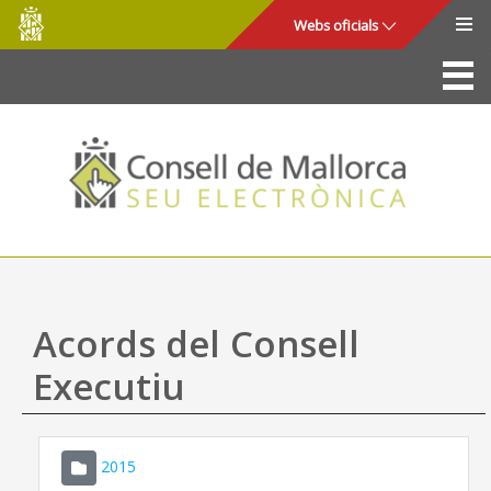
Consell
Salta al contingut principal
Webs oficials
de
Mallorca
La Seu
Consell de Mallorca
Accés i seguretat
Utilitats
Tràmits i serveis
Acords del Consell
Mapa web
Executiu
Ajuda
2015