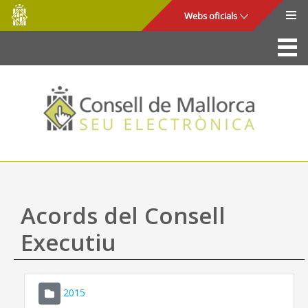
Consell
Salta al contingut principal
Webs oficials
de
Mallorca
La Seu
Consell de Mallorca
Accés i seguretat
Utilitats
Tràmits i serveis
Acords del Consell
Mapa web
Executiu
Ajuda
2015