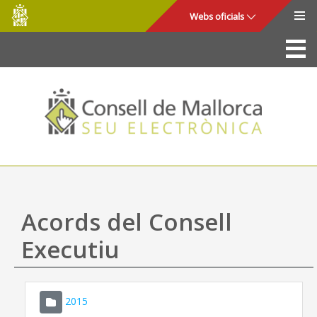
Consell
Salta al contingut principal
Webs oficials
de
Mallorca
La Seu
Consell de Mallorca
Accés i seguretat
Utilitats
Tràmits i serveis
Acords del Consell
Mapa web
Executiu
Ajuda
2015