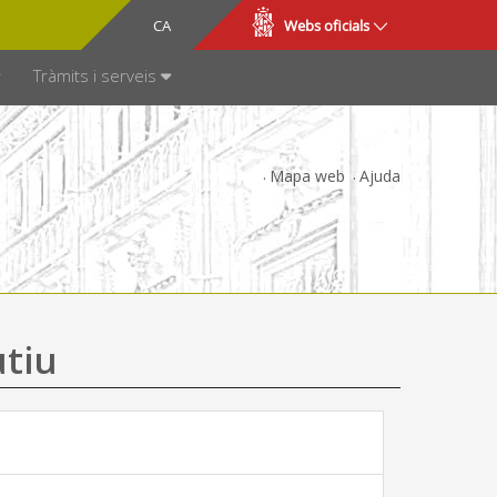
CA
ES
Webs oficials
SPARÈNCIA
Tràmits i serveis
Mapa web
Ajuda
utiu