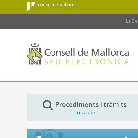
Consell de
Salta al contingut principal
CONSELL 
Mallorca
La Se
Procediments i tràmits
CERCADOR