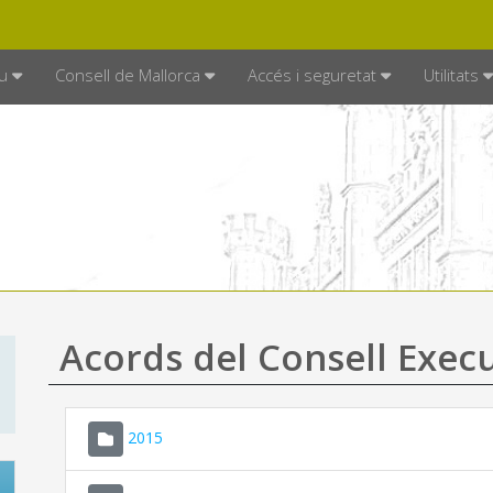
DE MALLORCA
MALLORCA.ES
TRAN
SEU ELECTRÒNICA
u
Consell de Mallorca
Accés i seguretat
Utilitats
Acords del Consell Exec
2015