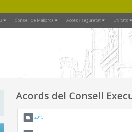
DE MALLORCA
MALLORCA.ES
TRAN
SEU ELECTRÒNICA
u
Consell de Mallorca
Accés i seguretat
Utilitats
Acords del Consell Exec
2015