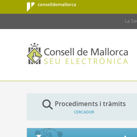
Consell de
Salta al contingut principal
CONSELL 
Mallorca
La Se
Procediments i tràmits
CERCADOR