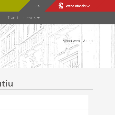
CA
ES
Webs oficials
SPARÈNCIA
Tràmits i serveis
Mapa web
Ajuda
utiu