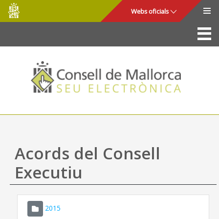
Consell
Salta al contingut principal
Webs oficials
de
Mallorca
La Seu
Consell de Mallorca
Accés i seguretat
Utilitats
Tràmits i serveis
Acords del Consell
Mapa web
Executiu
Ajuda
2015