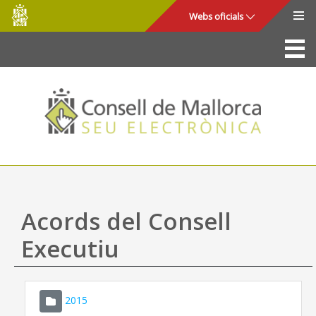
Consell
Salta al contingut principal
Webs oficials
de
Mallorca
La Seu
Consell de Mallorca
Accés i seguretat
Utilitats
Tràmits i serveis
Acords del Consell
Mapa web
Executiu
Ajuda
2015