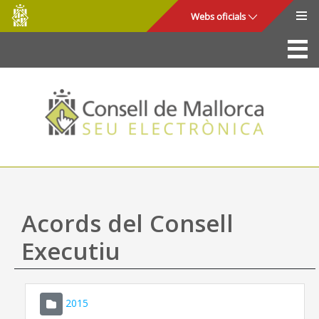
Consell
Salta al contingut principal
Webs oficials
de
Mallorca
La Seu
Consell de Mallorca
Accés i seguretat
Utilitats
Tràmits i serveis
Acords del Consell
Mapa web
Executiu
Ajuda
2015