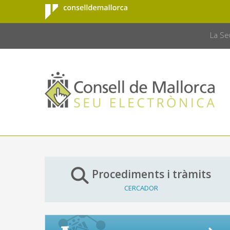
Consell de
Salta al contingut principal
CONSELL 
Mallorca
La Se
Procediments i tràmits
CERCADOR