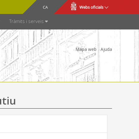
CA
ES
Webs oficials
SPARÈNCIA
Tràmits i serveis
Mapa web
Ajuda
utiu