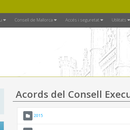
DE MALLORCA
MALLORCA.ES
TRAN
SEU ELECTRÒNICA
u
Consell de Mallorca
Accés i seguretat
Utilitats
Acords del Consell Exec
2015