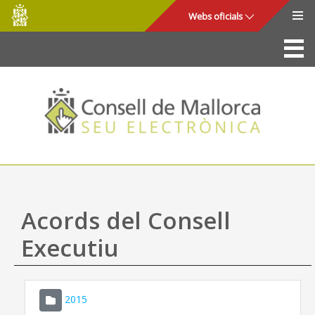
Consell
Salta al contingut principal
Webs oficials
de
Mallorca
La Seu
Consell de Mallorca
Accés i seguretat
Utilitats
Tràmits i serveis
Acords del Consell
Mapa web
Executiu
Ajuda
2015