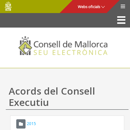
Consell
Salta al contingut principal
Webs oficials
de
Mallorca
La Seu
Consell de Mallorca
Accés i seguretat
Utilitats
Tràmits i serveis
Acords del Consell
Mapa web
Executiu
Ajuda
2015