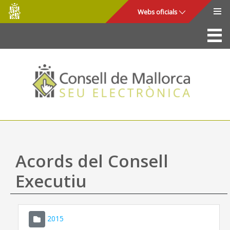
Consell
Salta al contingut principal
Webs oficials
de
Mallorca
La Seu
Consell de Mallorca
Accés i seguretat
Utilitats
Tràmits i serveis
Acords del Consell
Mapa web
Executiu
Ajuda
2015