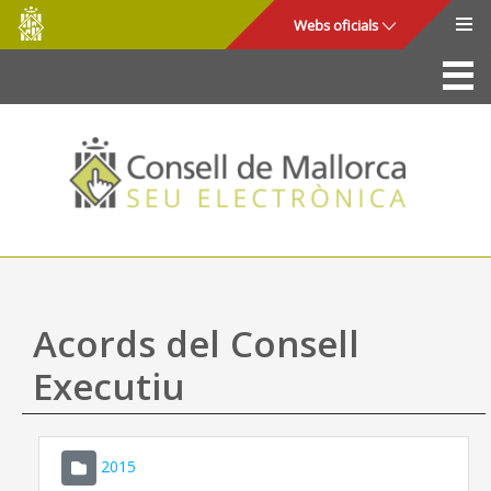
Consell
Salta al contingut principal
Webs oficials
de
Mallorca
La Seu
Consell de Mallorca
Accés i seguretat
Utilitats
Tràmits i serveis
Acords del Consell
Mapa web
Executiu
Ajuda
2015