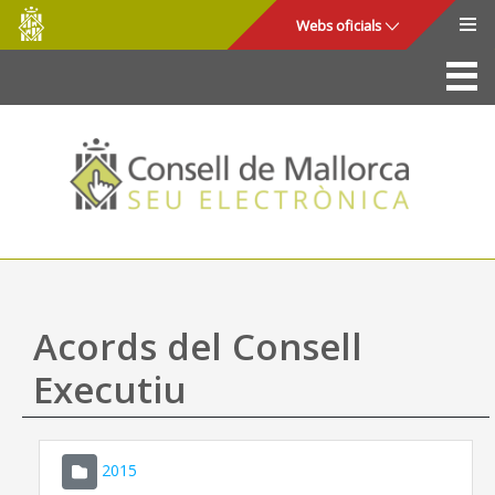
Consell
Salta al contingut principal
Webs oficials
de
Mallorca
La Seu
Consell de Mallorca
Accés i seguretat
Utilitats
Tràmits i serveis
Acords del Consell
Mapa web
Executiu
Ajuda
2015