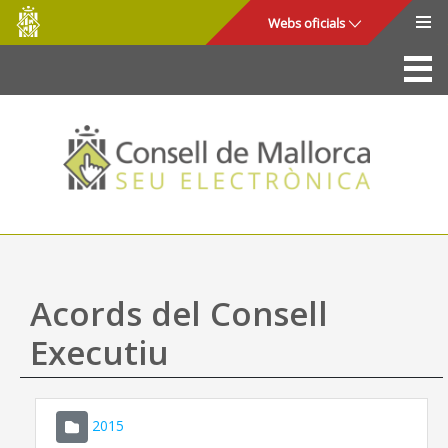
Consell
Salta al contingut principal
Webs oficials
de
Mallorca
La Seu
Consell de Mallorca
Accés i seguretat
Utilitats
Tràmits i serveis
Acords del Consell
Mapa web
Executiu
Ajuda
2015