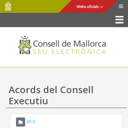
Consell
Salta al contingut principal
Webs oficials
de
Mallorca
La Seu
Consell de Mallorca
Accés i seguretat
Utilitats
Tràmits i serveis
Acords del Consell
Mapa web
Executiu
Ajuda
2015