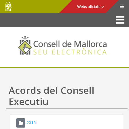
Consell
Salta al contingut principal
Webs oficials
de
Mallorca
La Seu
Consell de Mallorca
Accés i seguretat
Utilitats
Tràmits i serveis
Acords del Consell
Mapa web
Executiu
Ajuda
2015