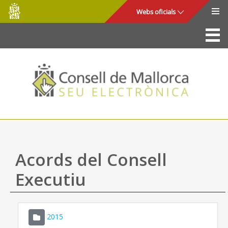
Consell
Salta al contingut principal
Webs oficials
de
Mallorca
La Seu
Consell de Mallorca
Accés i seguretat
Utilitats
Tràmits i serveis
Acords del Consell
Mapa web
Executiu
Ajuda
2015