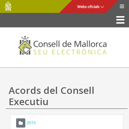
Consell
Salta al contingut principal
Webs oficials
de
Mallorca
La Seu
Consell de Mallorca
Accés i seguretat
Utilitats
Tràmits i serveis
Acords del Consell
Mapa web
Executiu
Ajuda
2015