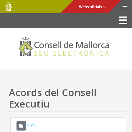
Consell
Salta al contingut principal
Webs oficials
de
Mallorca
La Seu
Consell de Mallorca
Accés i seguretat
Utilitats
Tràmits i serveis
Acords del Consell
Mapa web
Executiu
Ajuda
2015