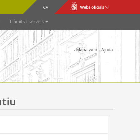
CA
ES
Webs oficials
SPARÈNCIA
Tràmits i serveis
Mapa web
Ajuda
utiu