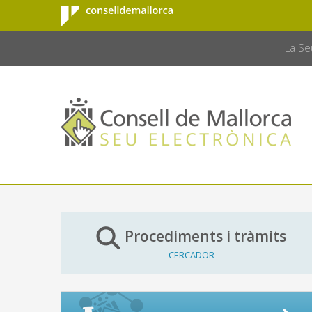
Consell de
Salta al contingut principal
CONSELL 
Mallorca
La Se
Procediments i tràmits
CERCADOR