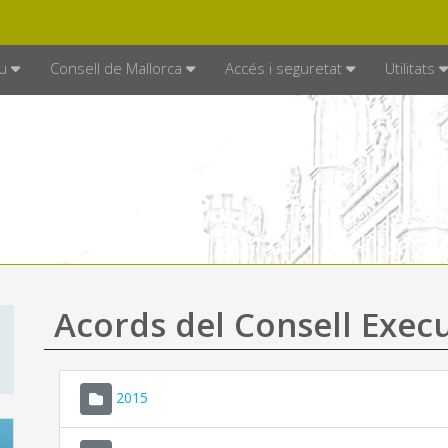
DE MALLORCA
MALLORCA.ES
TRAN
SEU ELECTRÒNICA
u
Consell de Mallorca
Accés i seguretat
Utilitats
Acords del Consell Exec
2015