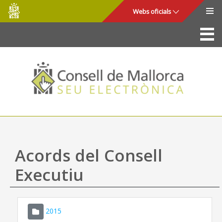
Consell
Salta al contingut principal
Webs oficials
de
Mallorca
La Seu
Consell de Mallorca
Accés i seguretat
Utilitats
Tràmits i serveis
Acords del Consell
Mapa web
Executiu
Ajuda
2015