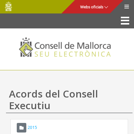
Consell
Salta al contingut principal
Webs oficials
de
Mallorca
La Seu
Consell de Mallorca
Accés i seguretat
Utilitats
Tràmits i serveis
Acords del Consell
Mapa web
Executiu
Ajuda
2015