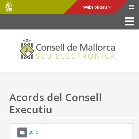
Consell
Salta al contingut principal
Webs oficials
de
Mallorca
La Seu
Consell de Mallorca
Accés i seguretat
Utilitats
Tràmits i serveis
Acords del Consell
Mapa web
Executiu
Ajuda
2015