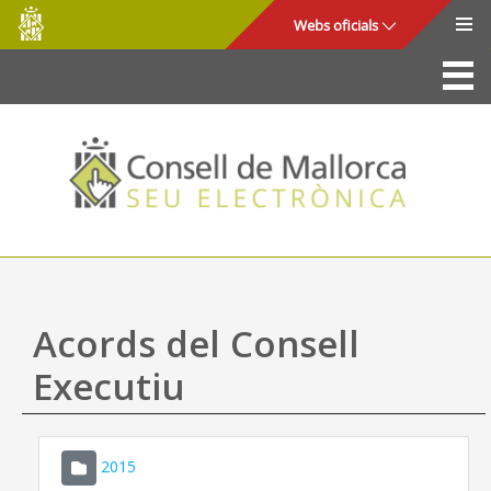
Consell
Salta al contingut principal
Webs oficials
de
Mallorca
La Seu
Consell de Mallorca
Accés i seguretat
Utilitats
Tràmits i serveis
Acords del Consell
Mapa web
Executiu
Ajuda
2015