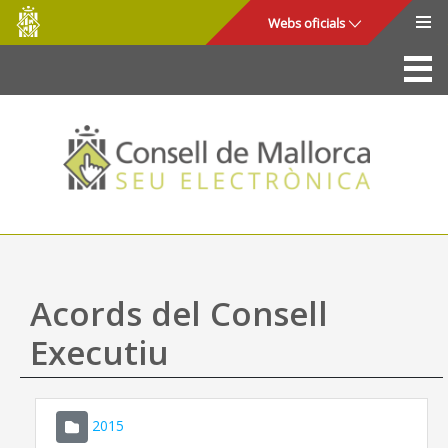
Consell
Salta al contingut principal
Webs oficials
de
Mallorca
La Seu
Consell de Mallorca
Accés i seguretat
Utilitats
Tràmits i serveis
Acords del Consell
Mapa web
Executiu
Ajuda
2015