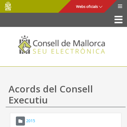
Consell
Salta al contingut principal
Webs oficials
de
Mallorca
La Seu
Consell de Mallorca
Accés i seguretat
Utilitats
Tràmits i serveis
Acords del Consell
Mapa web
Executiu
Ajuda
2015